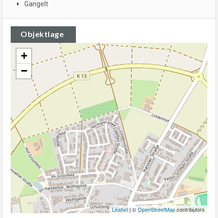
Gangelt
Objektlage
+
−
Leaflet
| ©
OpenStreetMap
contributors