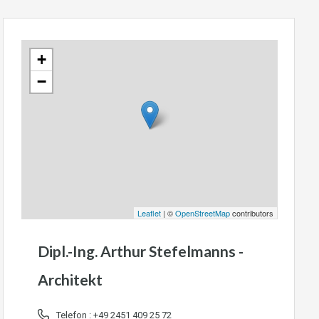
+
−
Leaflet
| ©
OpenStreetMap
contributors
Dipl.-Ing. Arthur Stefelmanns -
Architekt
Telefon :
+49 2451 409 25 72