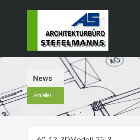
News
Aktuelles
60_13_3DModell-25_3